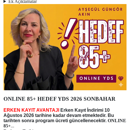
Ek Açıklamalar
ONLINE 85+ HEDEF YDS 2026 SONBAHAR
ERKEN KAYIT AVANTAJI
Erken Kayıt İndirimi 10
Ağustos 2026 tarihine kadar devam etmektedir. Bu
tarihten sonra program ücreti güncellenecektir.
ONLINE
85+
...