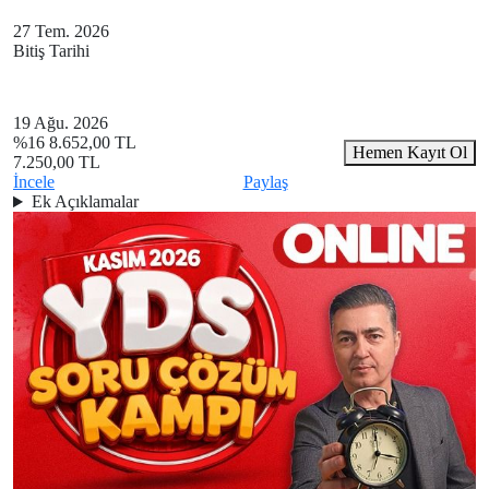
27 Tem. 2026
Bitiş Tarihi
19 Ağu. 2026
%16
8.652,00 TL
Hemen Kayıt Ol
7.250,00 TL
İncele
Paylaş
Ek Açıklamalar