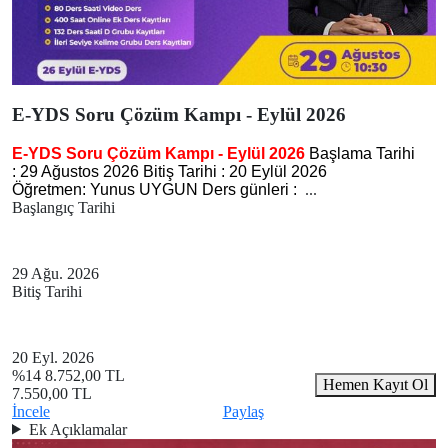
E-YDS Soru Çözüm Kampı - Eylül 2026
E-YDS Soru Çözüm Kampı - Eylül 2026
Başlama Tarihi
: 29 Ağustos 2026
Bitiş Tarihi : 20 Eylül 2026
Öğretmen: Yunus UYGUN
Ders günleri :
...
Başlangıç Tarihi
29 Ağu. 2026
Bitiş Tarihi
20 Eyl. 2026
%14
8.752,00 TL
Hemen Kayıt Ol
7.550,00 TL
İncele
Paylaş
Ek Açıklamalar