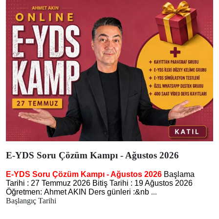
E-YDS Soru Çözüm Kampı - Ağustos 2026
E-YDS Soru Çözüm Kampı - Ağustos 2026
Başlama
Tarihi : 27 Temmuz 2026
Bitiş Tarihi : 19 Ağustos 2026
Öğretmen: Ahmet AKIN
Ders günleri :&nb
...
Başlangıç Tarihi