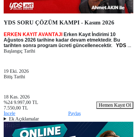
YDS SORU ÇÖZÜM KAMPI - Kasım 2026
ERKEN KAYIT AVANTAJI
Erken Kayıt İndirimi 10
Ağustos 2026 tarihine kadar devam etmektedir. Bu
tarihten sonra program ücreti güncellenecektir.
YDS
...
Başlangıç Tarihi
19 Eki. 2026
Bitiş Tarihi
18 Kas. 2026
%24
9.997,00 TL
Hemen Kayıt Ol
7.550,00 TL
İncele
Paylaş
Ek Açıklamalar