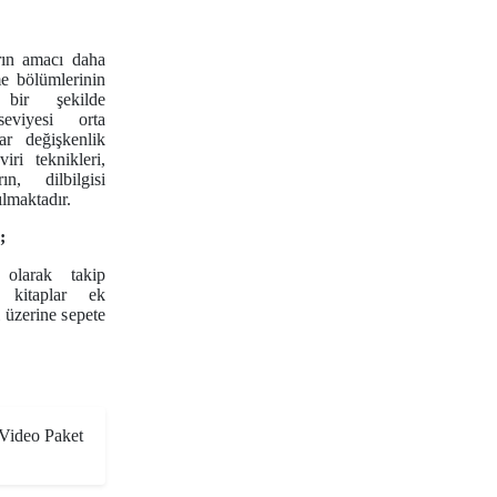
rın amacı daha
me bölümlerinin
 bir şekilde
seviyesi orta
ar değişkenlik
iri teknikleri,
ın, dilbilgisi
ılmaktadır.
;
 olarak takip
n kitaplar ek
i üzerine sepete
ideo Paket