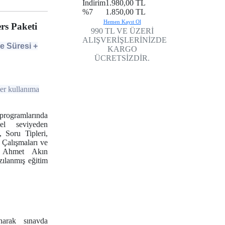
İndirim
1.980,00 TL
%7
1.850,00 TL
Hemen Kayıt Ol
ers Paketi
990 TL VE ÜZERİ
ALIŞVERİŞLERİNİZDE
me Süresi +
KARGO
ÜCRETSİZDİR.
ler kullanıma
ogramlarında
mel seviyeden
 Soru Tipleri,
 Çalışmaları ve
n, Ahmet Akın
zılanmış eğitim
narak sınavda