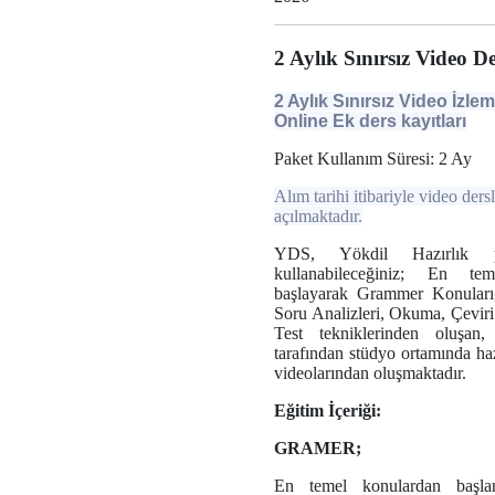
2 Aylık Sınırsız Video D
2 Aylık Sınırsız Video İzle
Online Ek ders kayıtları
Paket Kullanım Süresi: 2 Ay
Alım tarihi itibariyle video ders
açılmaktadır.
YDS, Yökdil Hazırlık pr
kullanabileceğiniz; En te
başlayarak Grammer Konuları,
Soru Analizleri, Okuma, Çeviri
Test tekniklerinden oluşa
tarafından stüdyo ortamında ha
videolarından oluşmaktadır.
Eğitim İçeriği:
GRAMER;
En temel konulardan başla