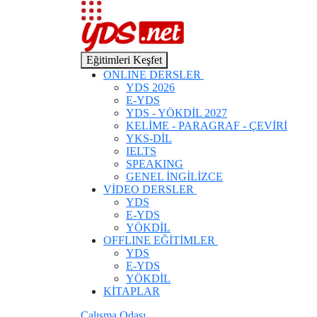
Eğitimleri Keşfet
ONLINE DERSLER
YDS 2026
E-YDS
YDS - YÖKDİL 2027
KELİME - PARAGRAF - ÇEVİRİ
YKS-DİL
IELTS
SPEAKING
GENEL İNGİLİZCE
VİDEO DERSLER
YDS
E-YDS
YÖKDİL
OFFLINE EĞİTİMLER
YDS
E-YDS
YÖKDİL
KİTAPLAR
Çalışma Odası