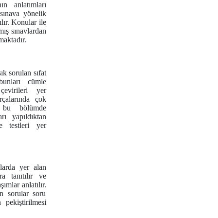
ın anlatımları
 sınava yönelik
lır. Konular ile
kmış sınavlardan
lmaktadır.
k sorulan sıfat
 bunları cümle
çevirileri yer
rçalarında çok
a bu bölümde
arı yapıldıktan
 testleri yer
arda yer alan
a tanıtılır ve
ımlar anlatılır.
n sorular soru
pekiştirilmesi