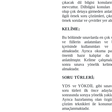
çıkacak dil bilgisi konuların
mevcuttur. Dilbilgisi konuları
olup çok detaya girmeden anlatı
ilgili örnek soru çözümleri, çı
örnek sorular ve çeviriler yer a
KELİME;
Bu bölümde sınavlarda en çok sı
ve fiillerin anlatımları ve
içerisinde kullanımları ve 
almaktadır. Ayrıca okuma pa
önemli hazır kalıplar d
anlatılmıştır. Kelime çalışmal
sonra sınava yönelik kelime
almaktadır.
SORU TÜRLERİ;
YDS ve YÖKDİL gibi sınavl
soru türleri ilk önce adaylar
sonrasında soruya yönelik yaklaş
Ayrıca hazırlanmış olan özgü
çözüm teknikleri ile konunun 
amaçlanmaktadır.