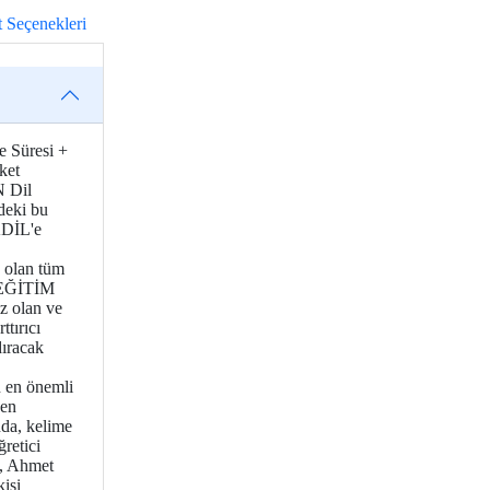
t Seçenekleri
e Süresi +
ket
N Dil
eki bu
KDİL'e
z olan tüm
 EĞİTİM
 olan ve
ttırıcı
dıracak
en önemli
den
a, kelime
retici
 Ahmet
isi