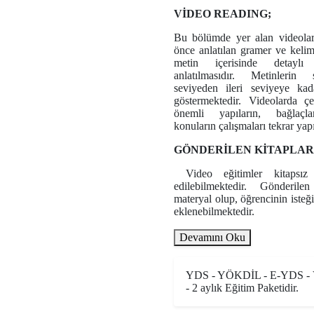
VİDEO READING;
Bu bölümde yer alan videola
önce anlatılan gramer ve keli
metin içerisinde detaylı
anlatılmasıdır. Metinlerin 
seviyeden ileri seviyeye kad
göstermektedir. Videolarda çev
önemli yapıların, bağlaçlar
konuların çalışmaları tekrar yap
GÖNDERİLEN KİTAPLAR
Video eğitimler kitapsız
edilebilmektedir. Gönderile
materyal olup, öğrencinin isteğ
eklenebilmektedir.
Devamını Oku
YDS - YÖKDİL - E-YDS - V
- 2 aylık Eğitim Paketidir.