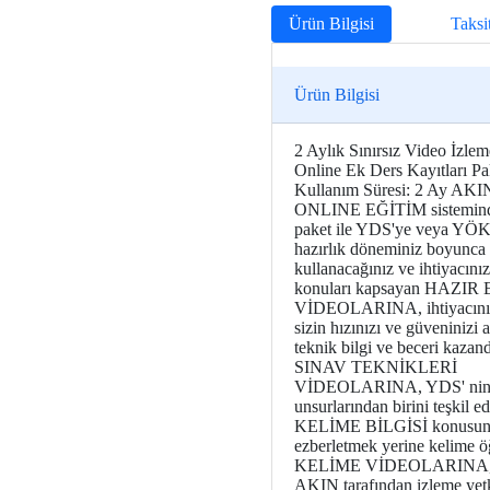
Ürün Bilgisi
Taksi
Ürün Bilgisi
2 Aylık Sınırsız Video İzlem
Online Ek Ders Kayıtları Pa
Kullanım Süresi: 2 Ay AKI
ONLINE EĞİTİM sistemind
paket ile YDS'ye veya YÖ
hazırlık döneminiz boyunca
kullanacağınız ve ihtiyacını
konuları kapsayan HAZIR
VİDEOLARINA, ihtiyacınız
sizin hızınızı ve güveninizi ar
teknik bilgi ve beceri kazan
SINAV TEKNİKLERİ
VİDEOLARINA, YDS' nin 
unsurlarından birini teşkil e
KELİME BİLGİSİ konusund
ezberletmek yerine kelime öğ
KELİME VİDEOLARINA,
AKIN tarafından izleme yetk