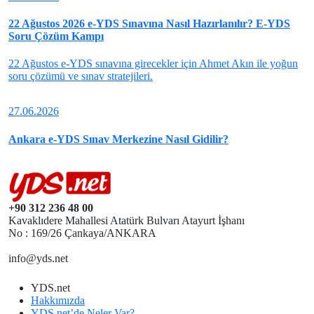
22 Ağustos 2026 e-YDS Sınavına Nasıl Hazırlanılır? E-YDS
Soru Çözüm Kampı
22 Ağustos e-YDS sınavına girecekler için Ahmet Akın ile yoğun
soru çözümü ve sınav stratejileri.
27.06.2026
Ankara e-YDS Sınav Merkezine Nasıl Gidilir?
+90 312
236 48 00
Kavaklıdere Mahallesi Atatürk Bulvarı Atayurt İşhanı
No : 169/26 Çankaya/ANKARA
info@yds.net
YDS.net
Hakkımızda
YDS.net’de Neler Var?