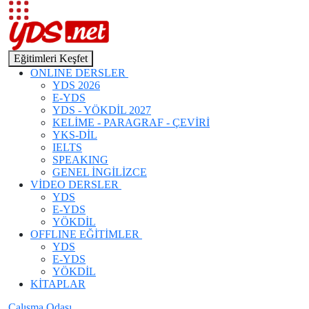
Eğitimleri Keşfet
ONLINE DERSLER
YDS 2026
E-YDS
YDS - YÖKDİL 2027
KELİME - PARAGRAF - ÇEVİRİ
YKS-DİL
IELTS
SPEAKING
GENEL İNGİLİZCE
VİDEO DERSLER
YDS
E-YDS
YÖKDİL
OFFLINE EĞİTİMLER
YDS
E-YDS
YÖKDİL
KİTAPLAR
Çalışma Odası